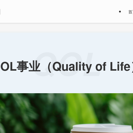
首
QOL
OL事业（Quality of Lif