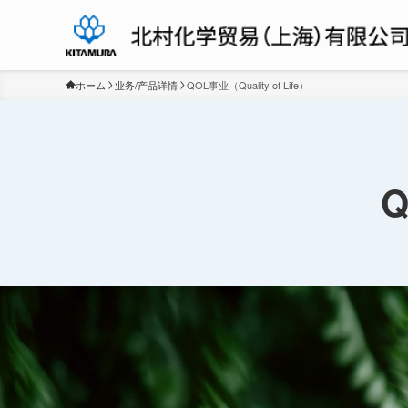
ホーム
业务/产品详情
QOL事业（Quality of Life）
Q