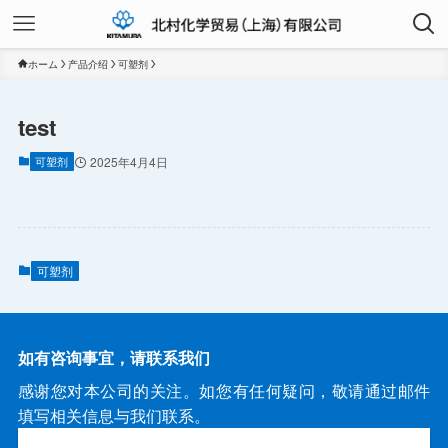
ホーム
产品介绍
可塑剂
test
可塑剂
2025年4月4日
可塑剂
如有咨询事宜，请联系我们
感谢您对本公司的关注。如您有任何疑问，敬请通过邮件
填写相关信息与我们联系。